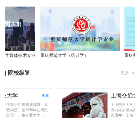
院数字媒体技术专业
重庆师范大学（统计学）
重庆师范
院校纵览
更多
技大学
上海交通大
查看
学坐落于四川省成都市，原
上海交通大学是我
工程学院，是1956年在周恩
海内外的著名高等
自部署下，由交通大学（现
直属并与上海市共
学、西安交通大学）、南京
经过125年的不懈
东南大学）、华南工学院
已经成为一所国内
工大学）的电讯工程有关专
学，并在新的历史
而成。
构建“综合性、创新