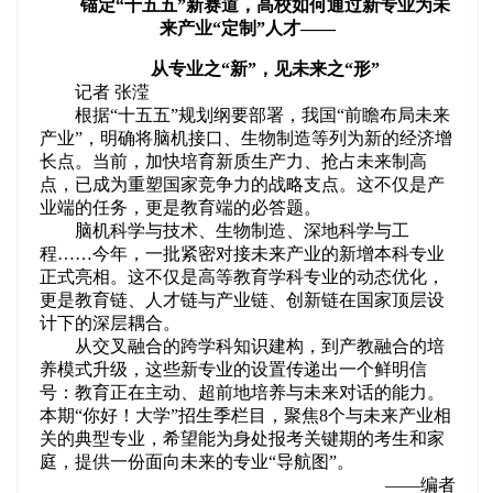
锚定“十五五”新赛道，高校如何通过新专业为未
来产业“定制”人才——
从专业之“新”，见未来之“形”
记者 张滢
根据“十五五”规划纲要部署，我国“前瞻布局未来
产业”，明确将脑机接口、生物制造等列为新的经济增
长点。当前，加快培育新质生产力、抢占未来制高
点，已成为重塑国家竞争力的战略支点。这不仅是产
业端的任务，更是教育端的必答题。
脑机科学与技术、生物制造、深地科学与工
程……今年，一批紧密对接未来产业的新增本科专业
正式亮相。这不仅是高等教育学科专业的动态优化，
更是教育链、人才链与产业链、创新链在国家顶层设
计下的深层耦合。
从交叉融合的跨学科知识建构，到产教融合的培
养模式升级，这些新专业的设置传递出一个鲜明信
号：教育正在主动、超前地培养与未来对话的能力。
本期“你好！大学”招生季栏目，聚焦8个与未来产业相
关的典型专业，希望能为身处报考关键期的考生和家
庭，提供一份面向未来的专业“导航图”。
——编者