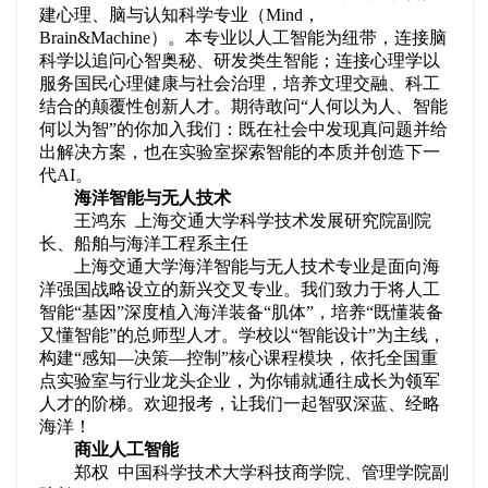
建心理、脑与认知科学专业（Mind，
Brain&Machine）。本专业以人工智能为纽带，连接脑
科学以追问心智奥秘、研发类生智能；连接心理学以
服务国民心理健康与社会治理，培养文理交融、科工
结合的颠覆性创新人才。期待敢问“人何以为人、智能
何以为智”的你加入我们：既在社会中发现真问题并给
出解决方案，也在实验室探索智能的本质并创造下一
代AI。
海洋智能与无人技术
王鸿东 上海交通大学科学技术发展研究院副院
长、船舶与海洋工程系主任
上海交通大学海洋智能与无人技术专业是面向海
洋强国战略设立的新兴交叉专业。我们致力于将人工
智能“基因”深度植入海洋装备“肌体”，培养“既懂装备
又懂智能”的总师型人才。学校以“智能设计”为主线，
构建“感知—决策—控制”核心课程模块，依托全国重
点实验室与行业龙头企业，为你铺就通往成长为领军
人才的阶梯。欢迎报考，让我们一起智驭深蓝、经略
海洋！
商业人工智能
郑权 中国科学技术大学科技商学院、管理学院副