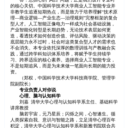
的核心关切。中国科学技术大学商业人工智能专业并
非教学生追逐短期热点，而是致力于培养理解“技术原
理—商业逻辑—产业生态—治理规则”完整框架的复合
型人才。人工智能正像电力一样成为社会基础设施，
产业智能化转型是长期趋势，无论技术表层如何更
迭，看透技术如何创造价值、评估风险、驱动决策的
底层能力永不过时，社会对这类复合型人才的需求也
不会消失。本专业依托深厚的数理训练与产教融合实
践，通过跨学科知识体系培养，将赋予学生持续学
习、跨界适应的核心素养。选择商业人工智能专业，
不是短期追风，而是为未来做一笔面向长期的能力投
资。
（郑权，中国科学技术大学科技商学院、管理学
院副院长）
专业负责人对你说
心理、脑与认知科学
刘嘉 清华大学心理与认知科学系主任、基础科学
讲席教授
脑若宇宙，元乃星辰；闪烁之间，心智遂生。循
人类探索自我、意识与智能之路，立足清华心理百年
积淀，清华大学心理与认知科学系和新雅书院联合共