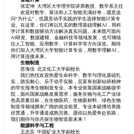
张宏坤 大湾区大学理学院讲席教授、数学系主任
欢迎对数学、算法和人工智能充满好奇，愿意追
问“为什么”，也愿意动手实践的学生选择智能计算专
业。在这里，你们将以扎实的数理基础理解AI，用科
学计算和数据驱动方法解决真实问题。未来既可面向
AI研发、数据建模、金融科技等领域发展，也可继续
往人工智能、应用数学、计算科学等方向深造。期待
你们加入大湾区大学智能计算专业，用数学理解AI，
用计算连接未来。
生物制造
苏海佳 北京化工大学副校长
我们热忱欢迎热爱生命科学、数学与理化基础扎
实，踏实耐心、乐于动手实验，且富有创新钻研精神
的学生报考生物制造专业。本专业依靠国家战略级学
院，面向国家战略发展需求，服务生物与化工产业绿
色高质量目标，在生物医药、生物新材料、绿色生物
制造等领域拥有广阔的就业前景。专业本硕博培养路
径贯通，升学通道成熟完善。愿你以热爱奔赴前路，
我们期待与你共探生物智造新未来！
能源科学与工程
王忠宾 中国矿业大学副校长