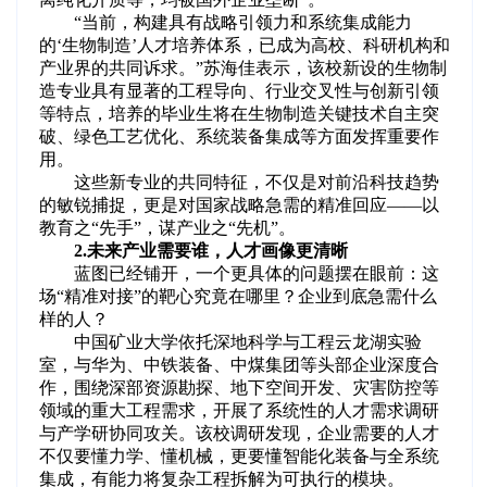
“当前，构建具有战略引领力和系统集成能力
的‘生物制造’人才培养体系，已成为高校、科研机构和
产业界的共同诉求。”苏海佳表示，该校新设的生物制
造专业具有显著的工程导向、行业交叉性与创新引领
等特点，培养的毕业生将在生物制造关键技术自主突
破、绿色工艺优化、系统装备集成等方面发挥重要作
用。
这些新专业的共同特征，不仅是对前沿科技趋势
的敏锐捕捉，更是对国家战略急需的精准回应——以
教育之“先手”，谋产业之“先机”。
2.未来产业需要谁，人才画像更清晰
蓝图已经铺开，一个更具体的问题摆在眼前：这
场“精准对接”的靶心究竟在哪里？企业到底急需什么
样的人？
中国矿业大学依托深地科学与工程云龙湖实验
室，与华为、中铁装备、中煤集团等头部企业深度合
作，围绕深部资源勘探、地下空间开发、灾害防控等
领域的重大工程需求，开展了系统性的人才需求调研
与产学研协同攻关。该校调研发现，企业需要的人才
不仅要懂力学、懂机械，更要懂智能化装备与全系统
集成，有能力将复杂工程拆解为可执行的模块。