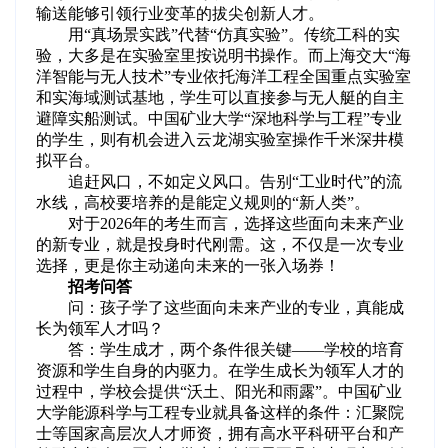
输送能够引领行业变革的拔尖创新人才。
用“真场景实践”代替“仿真实验”。传统工科的实
验，大多是在实验室里按说明书操作。而上海交大“海
洋智能与无人技术”专业依托海洋工程全国重点实验室
和实海域测试基地，学生可以直接参与无人艇的自主
避障实船测试。中国矿业大学“深地科学与工程”专业
的学生，则有机会进入云龙湖实验室操作千米深井模
拟平台。
追赶风口，不如定义风口。告别“工业时代”的流
水线，高校要培养的是能定义规则的“新人类”。
对于2026年的考生而言，选择这些面向未来产业
的新专业，就是投身时代刚需。这，不仅是一次专业
选择，更是你主动递向未来的一张入场券！
招考问答
问：孩子学了这些面向未来产业的专业，真能成
长为领军人才吗？
答：学生成才，两个条件很关键——学校的培育
资源和学生自身的内驱力。在学生成长为领军人才的
过程中，学校会提供“沃土、阳光和雨露”。中国矿业
大学能源科学与工程专业就具备这样的条件：汇聚院
士等国家高层次人才师资，拥有高水平科研平台和产