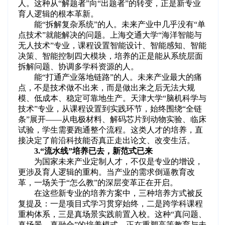
人。这种从“解题者”向“出题者”的转变，正是新专业
育人逻辑的根本革新。
能“拆解复杂系统”的人。未来产业中几乎没有“单
点技术”就能解决的问题。上海交通大学“海洋智能与
无人技术”专业，课程设置智能设计、智能感知、智能
决策、智能控制四大模块，培养的正是能从系统层面
拆解问题、协调多学科资源的人。
能“打通产业落地链路”的人。未来产业最大的痛
点，不是技术做不出来，而是做出来之后无法大规
模、低成本、稳定可靠地生产。天津大学“脑机科学与
技术”专业，从课程设置到实践环节，始终围绕“全链
条”展开——从电极材料、解码芯片到动物实验、临床
试验，学生需要跑通整个流程。这类人才的培养，直
接决定了前沿科技能否真正走出论文、改变生活。
3.“流水线”培养已去，新范式已来
为国家未来产业定制人才，不仅是专业的增设，
更涉及育人逻辑的重构。当产业的需求倒逼教育改
革，一场关于“怎么教”的深层变革正在开启。
在这些新专业的培养方案中，三种培养方式被反
复提及：一是项目式学习贯穿始终，二是跨学科课程
重构体系，三是真场景实践前置入校。这种“真问题、
真场景、真融合”的培养模式，正在重塑高等教育与未