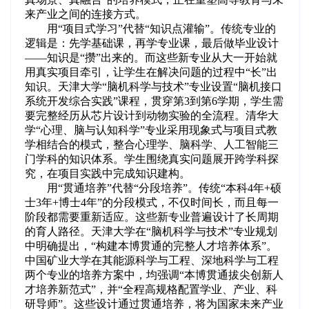
来产业之间的连接方式。
用“项目式学习”代替“知识点灌输”。传统专业的
逻辑是：先学基础课，再学专业课，最后做毕业设计
——知识是“攒”出来的。而这些新专业从大一开始就
用真实项目牵引，让学生在解决问题的过程中“长”出
知识。天津大学“脑机科学与技术”专业设置“脑机接口
系统开发综合实践”课程，贯穿第3到第6学期，学生需
要完整经历从芯片设计到动物实验的全流程。清华大
学“心理、脑与认知科学”专业采用现象式与项目式教
学相结合的模式，整合心理学、脑科学、人工智能三
门学科的知识体系。学生围绕真实问题展开跨学科探
究，在项目实践中完成知识建构。
用“贯通培养”代替“分段培养”。传统“本科4年+硕
士3年+博士4年”的分段模式，不仅时间长，而且每一
阶段都需要重新适应。这些新专业普遍设计了长周期
的育人路径。天津大学在“脑机科学与技术”专业规划
中明确提出，“构建本博贯通的完整人才培养体系”。
中国矿业大学在其能源科学与工程、深地科学与工程
两个专业的培养方案中，均强调“本博贯通拔尖创新人
才培养新范式”，并“全程高规格配置学业、产业、科
研导师”。这些设计通过贯通培养，将为国家未来产业