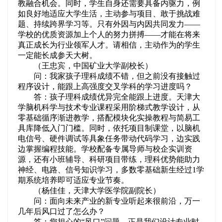
教融合机会。同时，学生自身还需要具备内驱力，例
如良好地适应大学生活，主动参与项目、敢于挑战难
题、持续跨界学习等。只有外因与内因共同发力——
学校的优质资源加上个人的努力拼搏——才能在将来
真正成长为行业领军人才。请相信，主动作为的学生
一定能长成参天大树。
（王忠宾，中国矿业大学副校长）
问：我家孩子理科成绩不错，但之前没有接触过
程序设计，能跟上高强度交叉学科的学习进度吗？
答：孩子理科成绩优异完全能跟上进度。天津大
学脑机科学与技术专业课程采用阶梯式教学设计，从
零基础循序渐进教学，搭配模块化实操教程与简易工
具库降低入门门槛。同时，依托项目制课堂，以脑机
电信号、硬件调试等具象任务带动代码学习，边实践
边掌握编程技能。学校配备专属导师与校企实训资
源，还有小班辅导、科研项目带练，理科优势能助力
神经、电路、信号知识学习，多数零基础新生经过1学
期系统培养即可适应专业节奏。
（杨佳佳，天津大学医学院副院长）
问：面向未来产业的新专业听起来很前沿，万一
几年后风口过了怎么办？
答：您担心的“风口”问题，正是我们设计专业时