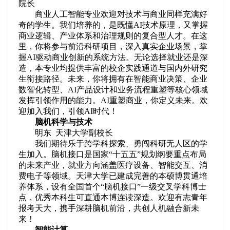
院长
商业人工智能专业欢迎对技术与商业同样充满好
奇的学生。我们培养的，是既懂AI技术原理，又掌握
商业逻辑、产业体系和治理规则的复合型人才。在这
里，你将参与前沿科研项目，深入真实企业场景，掌
握AI驱动商业创新的系统方法。无论选择就业还是深
造，本专业均提供丰富的校企实践通道与国内外研究
生衔接路径。未来，你将拥有在智能商业决策、企业
数智化转型、AI产品设计和业务流程重塑等核心领域
发挥引领作用的能力。AI重塑商业，你定义未来。欢
迎加入我们，引领AI时代！
脑机科学与技术
明东 天津大学副校长
我们期待乐于跨学科探索、勇闯科研无人区的学
生加入。脑机接口是国家“十五五”规划纲要重点布局
的未来产业，就业方向涵盖医疗设备、智能交互、消
费电子等领域。天津大学已建成完善的本硕博贯通培
养体系，设有全国首个“脑机接口”一级交叉学科博士
点，优秀本科生可直通本博连读深造。欢迎有志青年
报考天大，携手深耕脑机前沿，共创人机融合新未
来！
智能计算