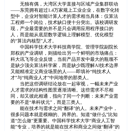
无独有偶，大湾区大学直接与区域产业集群联动
——东莞拥有超过1.4万家规上工业企业，在数字化转
型中，企业对智能计算人才的需求相当具体：仅算法
工程师一个岗位，技术缺口便十分突出。该校调研发
现，产业最需要的并不是只会调用应用程序接口的
人，而是能从底层数学逻辑上理解模型、优化模型
的“算法内核型”人才。
中国科学技术大学科技商学院、管理学院副院长
郑权的产业调研，则描绘出另一个鲜明的市场痛点：
科大讯飞等企业反馈，当前产品开发中最大的瓶颈不
是缺少顶尖算法科学家，而是缺少既理解AI技术边界
又能精准定义商业场景的人——即填补“纯技术人
才”与“纯商业人才”中间地带的那类人。
当把这些调研结论放在一起审视，一幅未来产业
人才需求的结构性图景逐渐清晰。这些需求不尽相
同，却又彼此相通，指向了同一个判断：未来产业需
要的不是“单科状元”，而是三类人。
能在技术与需求之间“翻译”的人。未来产业中，
很多问题本就是模糊的、跨界的。知道“做什么”比知
道“怎么做”更重要。中国科学技术大学“商业人工智
能”专业，培养的就是能在技术和商业之间做“翻译”的