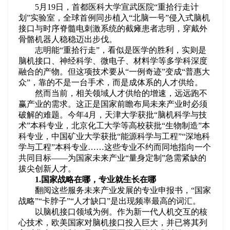
5月19日，首都医科大学宣武医院“重拾行走计
划”实验室，全球首例同步植入“北脑一号”侵入式脑机
接口与时序脊髓电刺激系统的截瘫患者志明，穿戴外
骨骼机器人稳稳迈出步伐。
志明能“重拾行走”，看似是医学的胜利，实则是
脑机接口、神经科学、微电子、材料学等多学科深度
融合的产物。但这项技术要从“一例奇迹”变成“普惠大
众”，靠的不是一台手术，而是成体系的人才供给。
然而当前，相关领域人才供给的增速，远远跑不
赢产业的需求。这正是国家前瞻布局未来产业时必须
破解的难题。今年4月，天津大学获批“脑机科学与技
术”本科专业，北京化工大学等高校获批“生物制造”本
科专业，中国矿业大学获批“能源科学与工程”“深地科
学与工程”本科专业……这些专业不约而同地指向一个
共同目标——为国家未来产业“量身定制”急需紧缺的
拔尖创新人才。
1.国家战略在哪，专业就生长在哪
翻阅这些服务未来产业发展的专业申报书，“国家
战略”“卡脖子”“人才缺口”是出现频率最高的词汇。
以脑机接口领域为例。作为新一代人机交互的核
心技术，欧美国家对脑机接口投入巨大，并已将其列