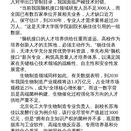
入对华出口管制目录，我国面临严峻技术封锁。
“当前我国脑机接口领域研发人员不足3000人，而
全国已有数百家单位开展相关业务，人才缺口近万
人。保守估计，到2030年，专业人才需求量将超过20
万人。”这是天津大学医学院副院长杨佳佳引用的一组
数据。
“脑机接口的人才培养供给任重而道远。高校作为
培养创新人才的主阵地，必须主动作为。”杨佳佳表
示，天津大学充分发挥优势学科资源，率先布局“脑机
接口”新兴专业，构筑高质量人才培养体系，以满足国
家在关键核心技术领域的战略性、自主性和安全性发
展需求。
生物制造领域同样如此。有关数据表明，到2030
年我国生物制造产业规模将达1.8万亿元，占全球市场
规模近25%，成为“全球核心增长极”。而这一数字背
后是高端菌种构建、生物催化过程强化等方向的人才
供给严重不足。
北京化工大学生物制造专业负责人、副校长苏海
佳以发酵行业为例介绍，该行业尽管年产值超过3000
亿元，但是“拥有自主知识产权的菌种并不多，底层数
据库与工业软件、高端生物反应器、专用培养基和分
离纯化介质等，均被国外企业垄断”。